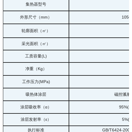
集热器型号
S
外形尺寸（mm）
1050
轮廓面积（
㎡
）
采光面积（
㎡
）
工质容量(L)
净重（Kg）
工作压力(MPa)
吸热体涂层
磁控溅射
涂层吸收率（α）
95%(
±
涂层发射率（ε）
5%(
执行标准
GB/T6424-200