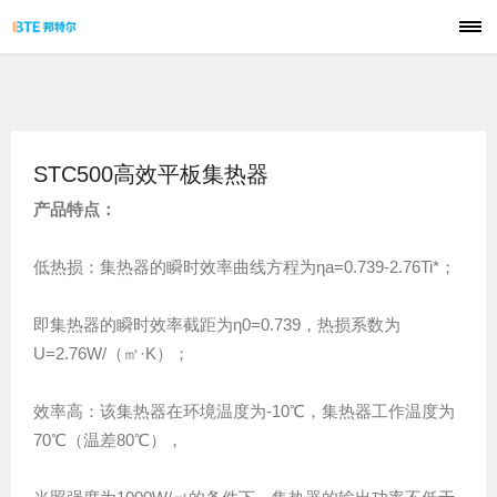
首页
品牌
STC500高效平板集热器
技术
产品特点：
产品
低热损：集热器的瞬时效率曲线方程为ηa=0.739-2.76Ti*；
解决方案
即集热器的瞬时效率截距为η0=0.739，热损系数为
应用案例
U=2.76W/（㎡·K）；
服务支持
效率高：该集热器在环境温度为-10℃，集热器工作温度为
70℃（温差80℃），
联系我们