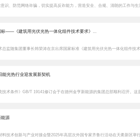
法律意识、防范网络诈骗，切实提高反诈能力，营造安全、合规、清朗的工作与生
标——《建筑用光伏光热一体化组件技术要求》...
术总监随集团董事长韩荣涛在京出席国家标准《建筑用光伏光热一体化组件技
阳能光热行业迎发展新契机
技术条件》GB/T 19141修订会于在德州金亨新能源的集团总部顺利召开。这
新能源
材料技术创新与产业对接会暨2025年高层次外国专家齐鲁行活动在天衢新区举